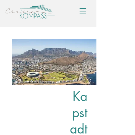
Ka
pst
adt