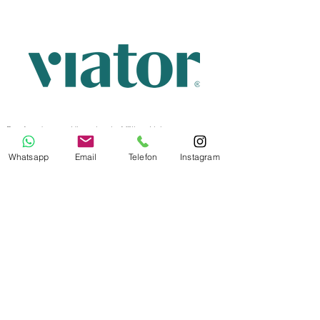
Das Angebot von Viator ist ein
Affiliate
Link
Bildnachweis Titelbild:
Unsplash
Whatsapp
Email
Telefon
Instagram
Letzte Aktualisierung
7. Aug. 2025
Impressum
Datenschutz
AGB
AIDA Gruppe
MSC Gruppe