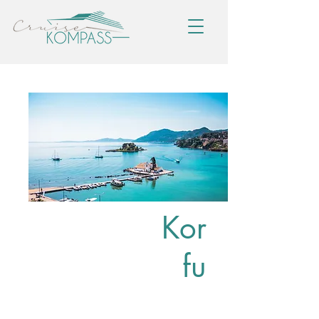
Kor
fu