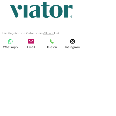
Das Angebot von Viator ist ein
Affiliate
Link
Bildnachweis Titelbild:
Unsplash
Letzte Aktualisierung
7. Aug. 2025
Whatsapp
Email
Telefon
Instagram
Impressum
Datenschutz
AGB
AIDA Gruppe
MSC Gruppe
Costa Gruppe