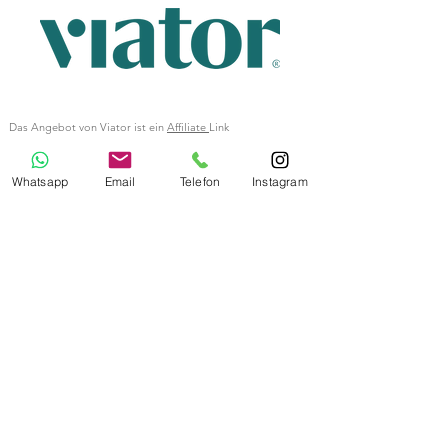
Das Angebot von Viator ist ein
Affiliate
Link
Bildnachweis Titelbild:
Unsplash
Letzte Aktualisierung
7. Aug. 2025
Whatsapp
Email
Telefon
Instagram
Impressum
Datenschutz
AGB
AIDA Gruppe
MSC Gruppe
Costa Gruppe