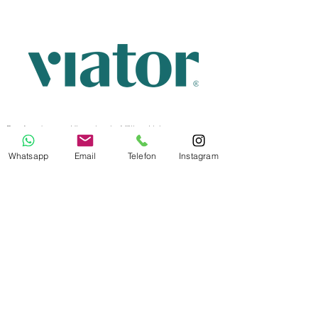
Das Angebot von Viator ist ein
Affiliate
Link
Bildnachweis Titelbild:
Neufal54 auf Pixabay
Whatsapp
Email
Telefon
Instagram
Letzte Aktualisierung
7. Aug. 2025
Impressum
Datenschutz
AGB
AIDA Gruppe
MSC Gruppe