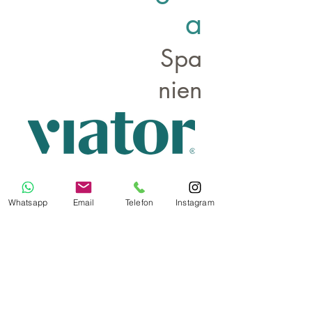
a
Spa
nien
Das Angebot von Viator ist ein
Affiliate
Link
Whatsapp
Email
Telefon
Instagram
Bildnachweis Titelbild:
Thomas Loyen auf Pixabay
Letzte Aktualisierung
7. Aug. 2025
Impressum
Datenschutz
AGB