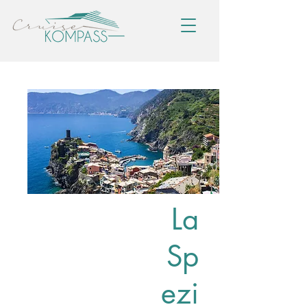
La
Sp
ezi