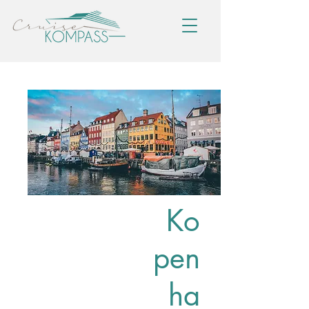
Ko
pen
ha