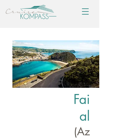
Fai
al
(Az