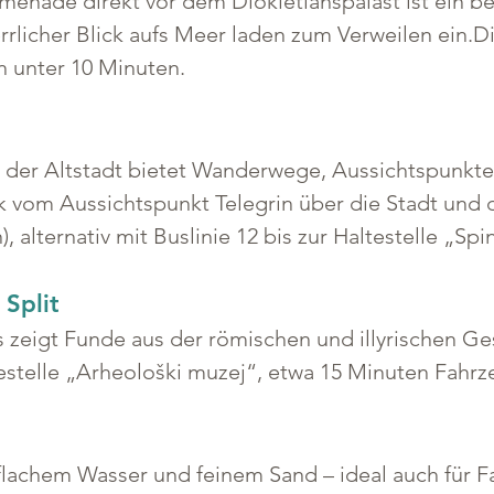
ade direkt vor dem Diokletianspalast ist ein beli
rrlicher Blick aufs Meer laden zum Verweilen ein.
in unter 10 Minuten.
 der Altstadt bietet Wanderwege, Aussichtspunkte 
ck vom Aussichtspunkt Telegrin über die Stadt und
, alternativ mit Buslinie 12 bis zur Haltestelle „Spi
Split
 zeigt Funde aus der römischen und illyrischen Ge
ltestelle „Arheološki muzej“, etwa 15 Minuten Fahr
 flachem Wasser und feinem Sand – ideal auch für F