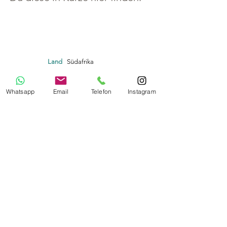
Land
Südafrika
Eastern Cape
Region
Whatsapp
Email
Telefon
Instagram
267007
Einwohnerzahl
Sprache(n)
Englisch, isiXhosa
Währung
Südafrikanischer Rand
EU Roaming