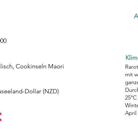
A
000
Klim
lisch, Cookinseln Maori
Rarot
mit 
ganze
Durc
seeland-Dollar (NZD)
25°C
Winte
April