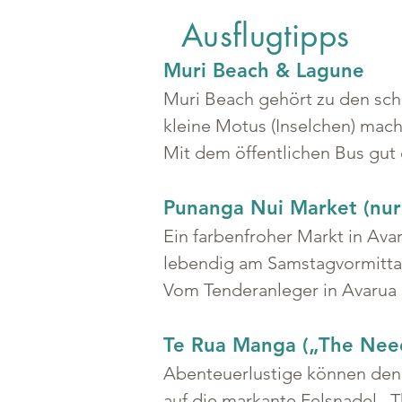
Ausflugtipps
Muri Beach & Lagune
Muri Beach gehört zu den schö
kleine Motus (Inselchen) mac
Mit dem öffentlichen Bus gut e
Punanga Nui Market (nur 
Ein farbenfroher Markt in Ava
lebendig am Samstagvormittag 
Vom Tenderanleger in Avarua 
Te Rua Manga („The Need
Abenteuerlustige können den 
auf die markante Felsnadel „