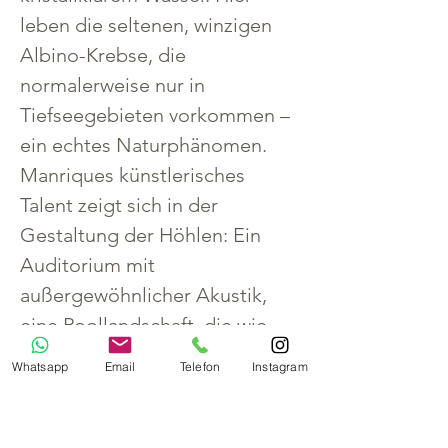
leben die seltenen, winzigen 
Albino-Krebse, die 
normalerweise nur in 
Tiefseegebieten vorkommen – 
ein echtes Naturphänomen.
Manriques künstlerisches 
Talent zeigt sich in der 
Gestaltung der Höhlen: Ein 
Auditorium mit 
außergewöhnlicher Akustik, 
eine Poollandschaft, die wie 
ein surrealer Traum wirkt, und 
Whatsapp
Email
Telefon
Instagram
ein Restaurant inmitten dieser 
magischen Umgebung 
machen die Jameos del Agua 