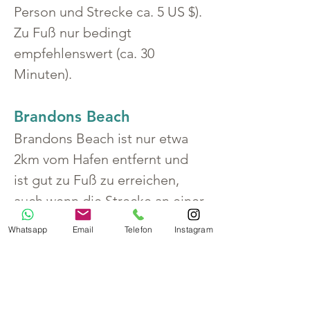
Person und Strecke ca. 5 US $). 
Zu Fuß nur bedingt 
empfehlenswert (ca. 30 
Minuten).
Brandons Beach
Brandons Beach ist nur etwa 
2km vom Hafen entfernt und 
ist gut zu Fuß zu erreichen, 
auch wenn die Strecke an einer 
stark befahrenen Straße 
Whatsapp
Email
Telefon
Instagram
entlang führt und nicht immer 
gut ausgebaut ist. Dafür 
kommt man an der ältesten 
Rumfabrik der Karibik vorbei, 