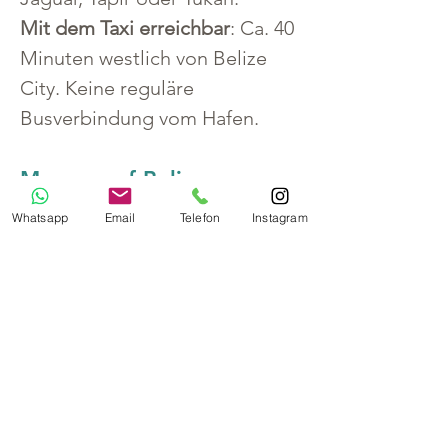
Mit dem Taxi erreichbar
: Ca. 40 
Minuten westlich von Belize 
City. Keine reguläre 
Busverbindung vom Hafen.
Museum of Belize
In einem ehemaligen 
Whatsapp
Email
Telefon
Instagram
Gefängnis untergebracht – 
Ausstellungen zur Geschichte, 
Maya-Kultur und Kolonialzeit.
Zu Fuß erreichbar
: Rund 10 
Minuten vom Tenderpier im 
Zentrum von Belize City.