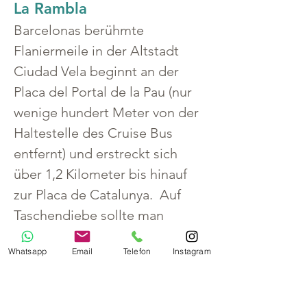
La Rambla
Barcelonas berühmte 
Flaniermeile in der Altstadt 
Ciudad Vela beginnt an der 
Placa del Portal de la Pau (nur 
wenige hundert Meter von der 
Haltestelle des Cruise Bus 
entfernt) und erstreckt sich 
über 1,2 Kilometer bis hinauf 
zur Placa de Catalunya.  Auf 
Taschendiebe sollte man 
achten.
Whatsapp
Email
Telefon
Instagram
Entlang des Boulevards und in 
den Nebenstraßen gibt es 
neben prächtigen Gebäuden, 