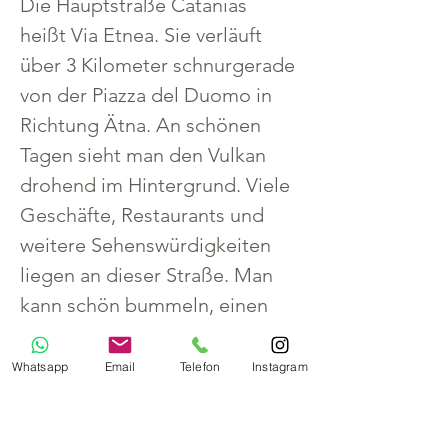
Die Hauptstraße Catanias 
heißt Via Etnea. Sie verläuft 
über 3 Kilometer schnurgerade 
von der Piazza del Duomo in 
Richtung Ätna. An schönen 
Tagen sieht man den Vulkan 
drohend im Hintergrund. Viele 
Geschäfte, Restaurants und 
weitere Sehenswürdigkeiten 
liegen an dieser Straße. Man 
kann schön bummeln, einen 
Kaffee trinken oder etwas 
essen. Wenn man das Piazza 
Whatsapp
Email
Telefon
Instagram
del Duomo startet und der Via 
Etnea folgt, erreicht man 