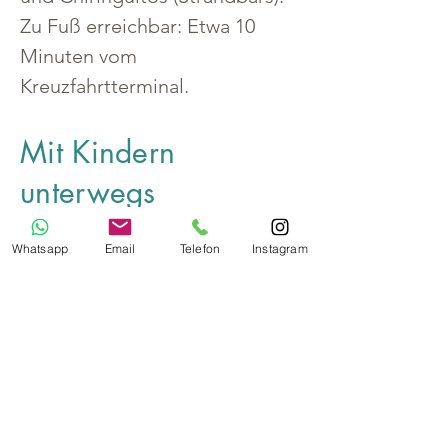
Zu Fuß erreichbar: Etwa 10 
Minuten vom 
Kreuzfahrtterminal.
Mit Kindern
unterwegs
Für diesen Hafen gibt es 
Whatsapp
Email
Telefon
Instagram
aktuell keine besonderen 
Informationen zum verreisen 
mit Kindern bzw. keine 
"typischen" Ausflugsziele für 
Kinder. Wenn ihr einen guten 
Tipp oder ein Ausflugsziel 
habt, das für Kinder 