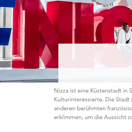
Nizza ist eine Küstenstadt in 
Kulturinteressierte. Die Stadt
anderen berühmten französis
erklimmen, um die Aussicht 