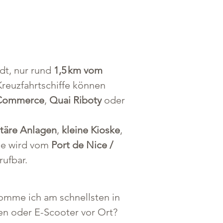
dt, nur rund 
1,5 km vom 
Kreuzfahrtschiffe können 
 Commerce
, 
Quai Riboty
 oder 
itäre Anlagen
, 
kleine Kioske
, 
e wird vom 
Port de Nice / 
rufbar.
komme ich am schnellsten in 
en oder E-Scooter vor Ort? 