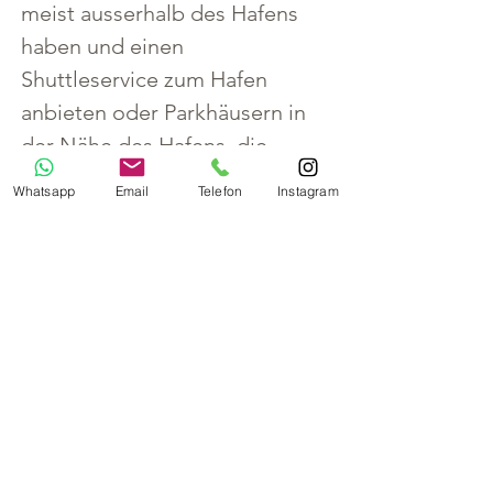
meist ausserhalb des Hafens 
haben und einen 
Shuttleservice zum Hafen 
anbieten oder Parkhäusern in 
der Nähe des Hafens, die 
ebenfalls attraktive 
Whatsapp
Email
Telefon
Instagram
Konditionen haben.
Parkplätze ausserhalb und 
Shuttle zum Hafen:
Parken und Meer
Parkservice Kiel Nord
Port of Kiel - Port Parking
(Begrenzte Anzahl Parkplätze 
auch direkt am Hafen)