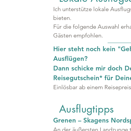
Ich unterstütze lokale Ausflu
bieten.
Für die folgende Auswahl erha
Gästen empfohlen.
Hier steht noch kein "Ge
Ausflügen?
Dann schicke mir doch D
Reisegutschein* für Dei
Einlösbar ab einem Reiseprei
Ausflugtipps
Grenen – Skagens Nords
An der äußersten Landzunge tr