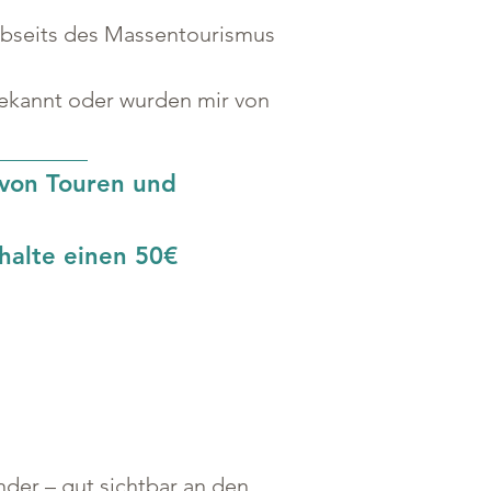
 abseits des Massentourismus 
bekannt oder wurden mir von 
 von Touren und 
halte einen 50€ 
der – gut sichtbar an den 