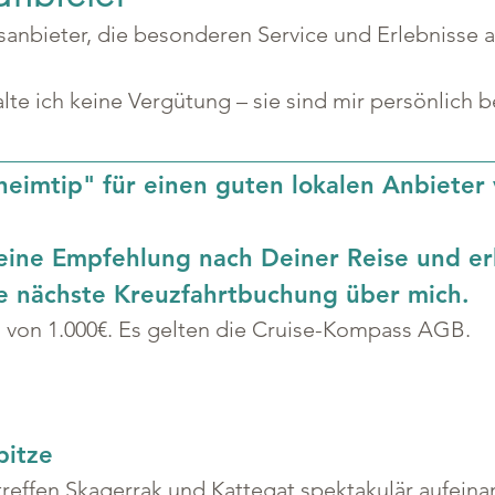
gsanbieter, die besonderen Service und Erlebnisse
lte ich keine Vergütung – sie sind mir persönlich 
heimtip" für einen guten lokalen Anbieter
eine Empfehlung nach Deiner Reise und er
ne nächste Kreuzfahrtbuchung über mich.
s von 1.000€. Es gelten die Cruise-Kompass AGB.
pitze
effen Skagerrak und Kattegat spektakulär aufeinan