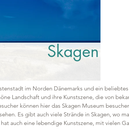
Skagen
stenstadt im Norden Dänemarks und ein beliebtes Zi
höne Landschaft und ihre Kunstszene, die von beka
esucher können hier das Skagen Museum besuchen,
sehen. Es gibt auch viele Strände in Skagen, wo
hat auch eine lebendige Kunstszene, mit vielen Ga