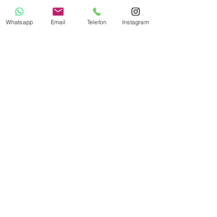
8.090
Einwohnerzahl
Whatsapp
Email
Telefon
Instagram
Sprache(n)
Deutsch
Währung
Euro (€)
EU Roaming
Touristeninformation
AIDA Hafeninfo